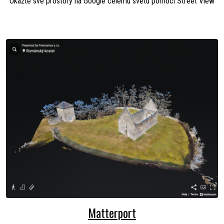
Ukažte své prostory na Google celému světu pomocí Street View
Matterport